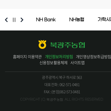
금자보호기금
NH Bank
NH농협
가락시
북광주농협
홈페이지 이용약관
개인정보처리방침
개인영상정보취급방
신용정보활용체제
사이트맵
광주광역시 북구 하서로 563
대표전화 : 062-571-0481
FAX : (본점)062-573-0481
COPYRIGHT (C) 북광주농협. ALL RIGHTS RESERVED.