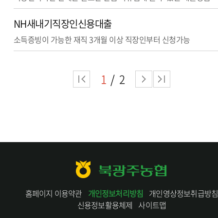
NH새내기직장인신용대출
소득증빙이 가능한 재직 3개월 이상 직장인부터 신청가능
1
2
북광주농협
홈페이지 이용약관
개인정보처리방침
개인영상정보취급방
신용정보활용체제
사이트맵