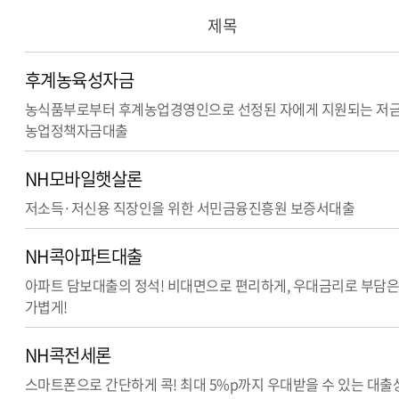
제목
후계농육성자금
농식품부로부터 후계농업경영인으로 선정된 자에게 지원되는 저
농업정책자금대출
NH모바일햇살론
저소득·저신용 직장인을 위한 서민금융진흥원 보증서대출
NH콕아파트대출
아파트 담보대출의 정석! 비대면으로 편리하게, 우대금리로 부담
가볍게!
NH콕전세론
스마트폰으로 간단하게 콕! 최대 5%p까지 우대받을 수 있는 대출